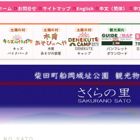
ホーム
お問合せ
サイトマップ
English
中文（简体）
中
太陽の村
太陽の村
太陽の村
観光案内
キッズ
木育
DENEKUTE
パンフレット
立
バイクパーク
あそびの部屋
キャンプ
ダウンロード
 NO SATO