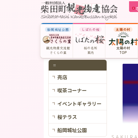
船岡城址公園
しばたの桜
太陽の村
観光物産交流館
桜の名所
太陽の村
さくらの里
案内
TOP
売店
喫茶コーナー
イベントギャラリー
桜テラス
船岡城址公園
SAKURA